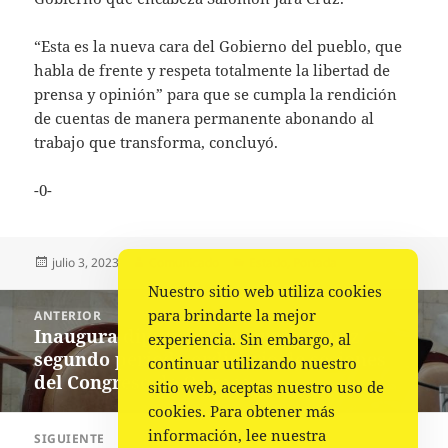
“Esta es la nueva cara del Gobierno del pueblo, que
habla de frente y respeta totalmente la libertad de
prensa y opinión” para que se cumpla la rendición
de cuentas de manera permanente abonando al
trabajo que transforma, concluyó.
-0-
Publicado
Autor
Categorías
julio 3, 2023
Comunicado
Estado
,
Portada
el
Nuestro sitio web utiliza cookies
Navegación
para brindarte la mejor
ANTERIOR
de
Inaugura diputada Miriam Vázquez
Entrada
experiencia. Sin embargo, al
entradas
segundo periodo ordinario de sesiones
anterior:
continuar utilizando nuestro
del Congreso de Oaxaca
sitio web, aceptas nuestro uso de
cookies. Para obtener más
información, lee nuestra
SIGUIENTE