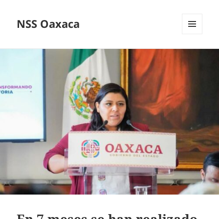
NSS Oaxaca
MENÚ
Y
WIDGETS