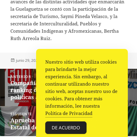
avances de las distintas actividades que enmarcarán
la Guelaguetza se contó con la participación de la
secretaria de Turismo, Saymi Pineda Velasco, y la
secretaria de Interculturalidad, Pueblos y
Comunidades Indígenas y Afromexicanas, Bertha
Ruth Arreola Ruiz.
Publicado
Autor
Categorías
junio 29, 2023
La redacción
Estado
,
Portada
Nuestro sitio web utiliza cookies
el
para brindarte la mejor
Navegación
experiencia. Sin embargo, al
ANTERIOR
de
Compañía Minera Cuzcatlán en el
Entrada
continuar utilizando nuestro
entradas
ranking de Grupo Expansión por aplicar
anterior:
sitio web, aceptas nuestro uso de
políticas anticorrupción
cookies. Para obtener más
información, lee nuestra
Política de Privacidad
SIGUIENTE
Aprueba Congreso de Oaxaca el Plan
Siguiente
Estatal de Desarrollo 2022-2028
entrada:
DE ACUERDO