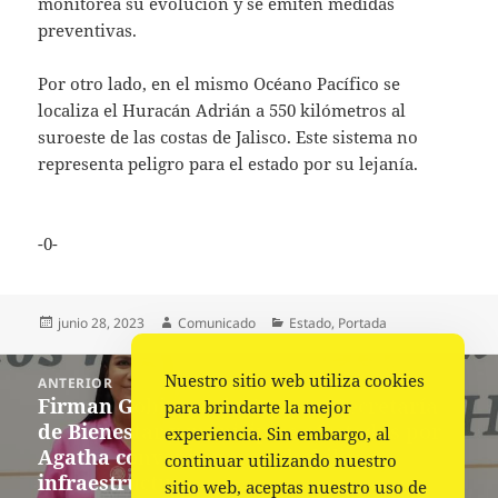
monitorea su evolución y se emiten medidas
preventivas.
Por otro lado, en el mismo Océano Pacífico se
localiza el Huracán Adrián a 550 kilómetros al
suroeste de las costas de Jalisco. Este sistema no
representa peligro para el estado por su lejanía.
-0-
Publicado
Autor
Categorías
junio 28, 2023
Comunicado
Estado
,
Portada
el
Navegación
Nuestro sitio web utiliza cookies
ANTERIOR
de
Firman Gobierno de Oaxaca, Secretaría
Entrada
para brindarte la mejor
entradas
de Bienestar y municipios afectados por
anterior:
experiencia. Sin embargo, al
Agatha convenio para rehabilitar
continuar utilizando nuestro
infraestructura
sitio web, aceptas nuestro uso de