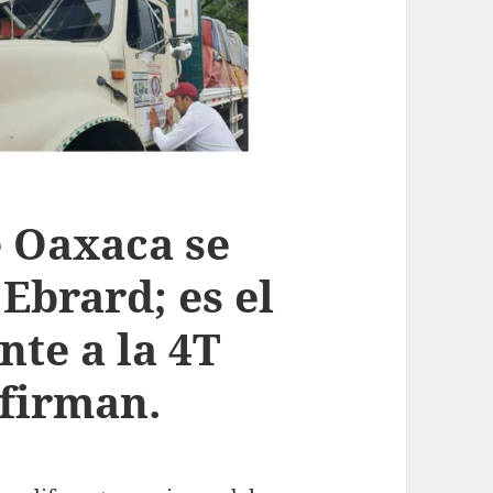
e Oaxaca se
Ebrard; es el
te a la 4T
afirman.