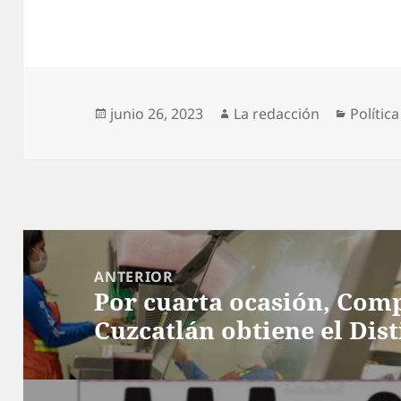
Publicado
Autor
Categor
junio 26, 2023
La redacción
Política
el
Navegación
de
ANTERIOR
Por cuarta ocasión, Com
entradas
Entrada
Cuzcatlán obtiene el Dist
anterior: