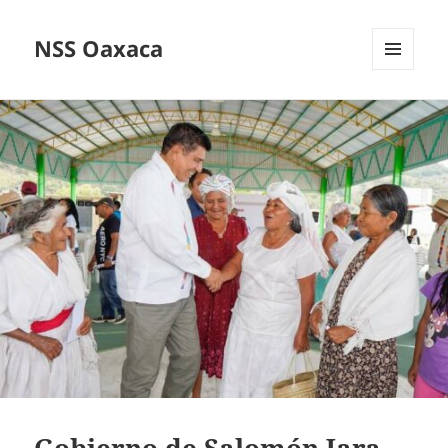
NSS Oaxaca
MENÚ
Y
WIDGETS