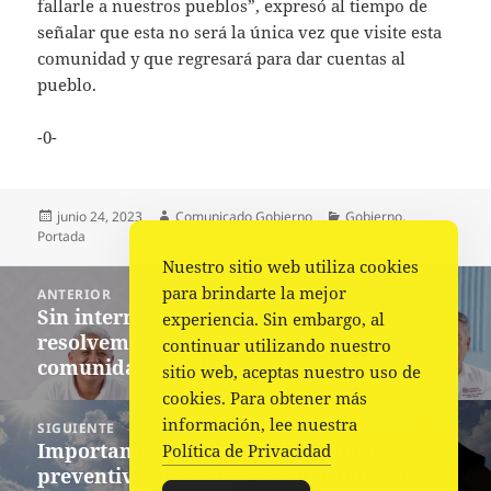
fallarle a nuestros pueblos”, expresó al tiempo de
señalar que esta no será la única vez que visite esta
comunidad y que regresará para dar cuentas al
pueblo.
-0-
Publicado
Autor
Categorías
junio 24, 2023
Comunicado Gobierno
Gobierno
,
el
Portada
Nuestro sitio web utiliza cookies
Navegación
para brindarte la mejor
ANTERIOR
de
Sin intermediarios, atendemos y
Entrada
experiencia. Sin embargo, al
entradas
resolvemos necesidades de las
anterior:
continuar utilizando nuestro
comunidades: Nino Morales
sitio web, aceptas nuestro uso de
cookies. Para obtener más
información, lee nuestra
SIGUIENTE
Importante continuar con medidas
Siguiente
Política de Privacidad
preventivas por altas temperaturas pese
entrada: