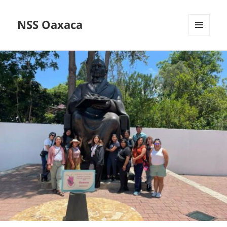
NSS Oaxaca
MENÚ
Y
WIDGETS