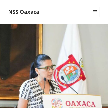
NSS Oaxaca
MENÚ
Y
WIDGETS