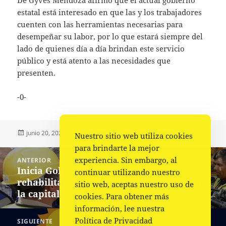
estatal está interesado en que las y los trabajadores
cuenten con las herramientas necesarias para
desempeñar su labor, por lo que estará siempre del
lado de quienes día a día brindan este servicio
público y está atento a las necesidades que
presenten.
-0-
Publicado
Autor
Categorías
junio 20, 2023
Comunicado
Estado
,
Portada
Nuestro sitio web utiliza cookies
el
para brindarte la mejor
Navegación
experiencia. Sin embargo, al
ANTERIOR
de
Inicia Gobierno del Estado la
Entrada
continuar utilizando nuestro
entradas
rehabilitación del sistema de drenaje en
anterior:
sitio web, aceptas nuestro uso de
la capital de Oaxaca
cookies. Para obtener más
información, lee nuestra
Política de Privacidad
SIGUIENTE