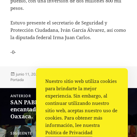
pueblo, con una inversión de dos millones 800 mil
pesos.
Estuvo presente el secretario de Seguridad y
Protección Ciudadana, Iván García Álvarez, así como
la diputada federal Irma Juan Carlos.
-0-
Publicado
Autor
Categorías
junio 11, 2023
Comunicado Gobierno
Estado
,
el
Portada
Nuestro sitio web utiliza cookies
para brindarte la mejor
Navegación
experiencia. Sin embargo, al
ANTERIOR
de
SAN PABLO HUITZO un pueblo
Entrada
continuar utilizando nuestro
entradas
encantador muy cercano a la capital de
anterior:
sitio web, aceptas nuestro uso de
Oaxaca.
cookies. Para obtener más
información, lee nuestra
Política de Privacidad
SIGUIENTE