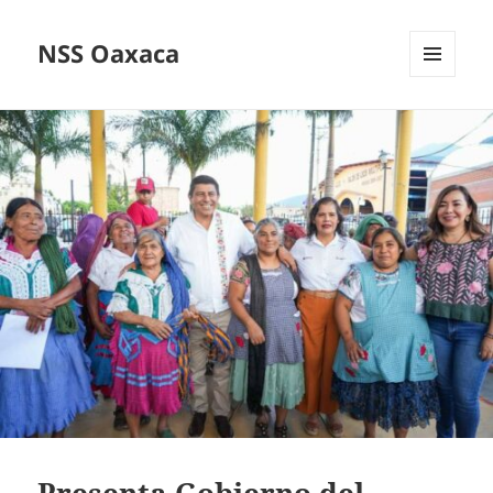
NSS Oaxaca
MENÚ
Y
WIDGETS