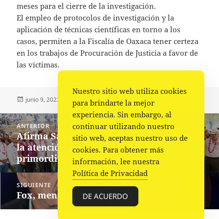
meses para el cierre de la investigación.
El empleo de protocolos de investigación y la
aplicación de técnicas científicas en torno a los
casos, permiten a la Fiscalía de Oaxaca tener certeza
en los trabajos de Procuración de Justicia a favor de
las víctimas.
Nuestro sitio web utiliza cookies
Publicado
Autor
Categorías
junio 9, 2023
Comunicado
Policiaca
para brindarte la mejor
el
experiencia. Sin embargo, al
Navegación
continuar utilizando nuestro
ANTERIOR
de
Afirma Salomón Jara que en su gobierno
Entrada
sitio web, aceptas nuestro uso de
entradas
la atención a pueblos y comunidades es
anterior:
cookies. Para obtener más
primordial
información, lee nuestra
Política de Privacidad
SIGUIENTE
Fox, mentiroso caradura.- AMLO
Siguiente
DE ACUERDO
entrada: