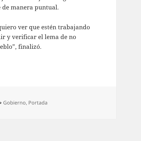
e de manera puntual.
 quiero ver que estén trabajando
r y verificar el lema de no
eblo”, finalizó.
Categorías
Gobierno
,
Portada