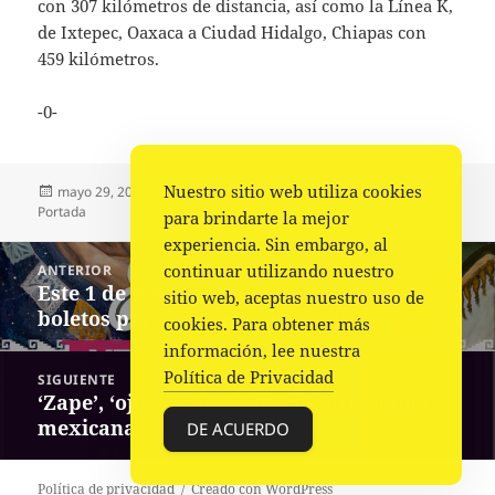
con 307 kilómetros de distancia, así como la Línea K,
de Ixtepec, Oaxaca a Ciudad Hidalgo, Chiapas con
459 kilómetros.
-0-
Nuestro sitio web utiliza cookies
Publicado
Autor
Categorías
mayo 29, 2023
Comunicado Gobierno
Gobierno
,
el
Portada
para brindarte la mejor
experiencia. Sin embargo, al
Navegación
continuar utilizando nuestro
ANTERIOR
de
Este 1 de junio inicia la venta oficial de
Entrada
sitio web, aceptas nuestro uso de
entradas
boletos para la Guelaguetza 2023
anterior:
cookies. Para obtener más
información, lee nuestra
Política de Privacidad
SIGUIENTE
‘Zape’, ‘ojete’… acoge diccionario habla
Siguiente
mexicana
entrada:
DE ACUERDO
Política de privacidad
Creado con WordPress