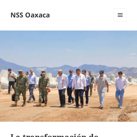
NSS Oaxaca
MENÚ
Y
WIDGETS