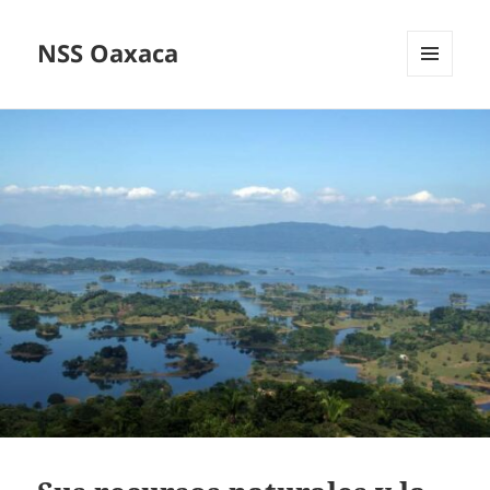
NSS Oaxaca
MENÚ
Y
WIDGETS