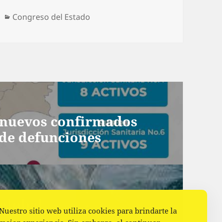
Categorías
Congreso del Estado
s nuevos confirmados
 de defunciones
 global
Nuestro sitio web utiliza cookies para brindarte la