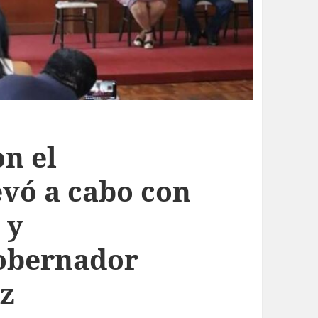
n el
evó a cabo con
 y
Gobernador
z