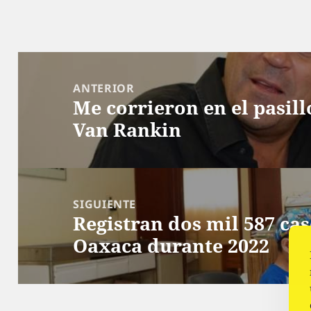
Navegación
de
ANTERIOR
Me corrieron en el pasillo
entradas
Entrada
Van Rankin
anterior:
SIGUIENTE
Registran dos mil 587 ca
Siguiente
Oaxaca durante 2022
entrada: