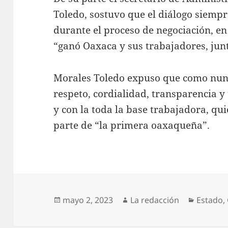
Toledo, sostuvo que el diálogo siemp
durante el proceso de negociación, en
“ganó Oaxaca y sus trabajadores, junt
Morales Toledo expuso que como nunc
respeto, cordialidad, transparencia y
y con la toda la base trabajadora, qu
parte de “la primera oaxaqueña”.
Publicado
Autor
Categor
mayo 2, 2023
La redacción
Estado
,
el