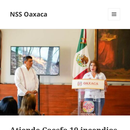
NSS Oaxaca
MENÚ
Y
WIDGETS