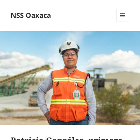
NSS Oaxaca
MENÚ
Y
WIDGETS