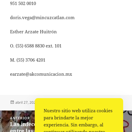
951 502 0010
doris.vega@mincuzcatlan.com
Esther Arzate Huitrón
O. (55) 6588 8830 ext. 101
M. (55) 3706 4201
earzate@akcomunicacion.mx
Publicado
Autor
Categorías
abril 27, 2023
La redacción
Estado
,
Portada
el
Nuestro sitio web utiliza cookies
Navegación
para brindarte la mejor
ANTERIOR
de
Las infecciones de VIH se multiplican
Entrada
experiencia. Sin embargo, al
entradas
entre las mexicanas, pero siguen sin
anterior:
continuar utilizando nuestro