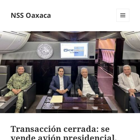
NSS Oaxaca
MENÚ
Y
WIDGETS
Transacción cerrada: se
vende avión presidencial,