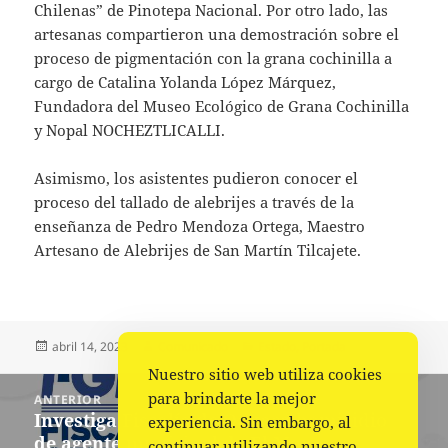
Chilenas” de Pinotepa Nacional. Por otro lado, las
artesanas compartieron una demostración sobre el
proceso de pigmentación con la grana cochinilla a
cargo de Catalina Yolanda López Márquez,
Fundadora del Museo Ecológico de Grana Cochinilla
y Nopal NOCHEZTLICALLI.
Asimismo, los asistentes pudieron conocer el
proceso del tallado de alebrijes a través de la
enseñanza de Pedro Mendoza Ortega, Maestro
Artesano de Alebrijes de San Martín Tilcajete.
Publicado
Autor
Categorías
abril 14, 2023
Comunicado
Estado
,
Portada
el
Nuestro sitio web utiliza cookies
Navegación
para brindarte la mejor
ANTERIOR
de
Investiga Fiscalía de Oaxaca homicidio
Entrada
experiencia. Sin embargo, al
entradas
de agente municipal de El Morro,
anterior:
continuar utilizando nuestro