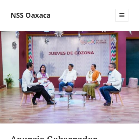
NSS Oaxaca
MENÚ
Y
WIDGETS