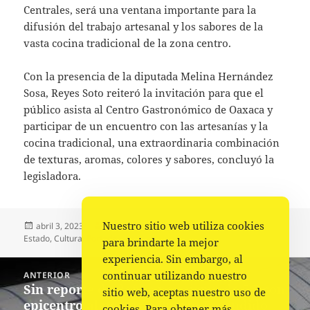
Centrales, será una ventana importante para la
difusión del trabajo artesanal y los sabores de la
vasta cocina tradicional de la zona centro.
Con la presencia de la diputada Melina Hernández
Sosa, Reyes Soto reiteró la invitación para que el
público asista al Centro Gastronómico de Oaxaca y
participar de un encuentro con las artesanías y la
cocina tradicional, una extraordinaria combinación
de texturas, aromas, colores y sabores, concluyó la
legisladora.
Nuestro sitio web utiliza cookies
Publicado
Autor
Categorías
abril 3, 2023
Comunicado Congreso
Congreso del
el
Estado
,
Cultura
,
Portada
para brindarte la mejor
experiencia. Sin embargo, al
Navegación
continuar utilizando nuestro
ANTERIOR
de
Sin reporte de daños por sismo de 5.5 con
Entrada
sitio web, aceptas nuestro uso de
entradas
epicentro al norte de Puerto Escondido
anterior:
cookies. Para obtener más