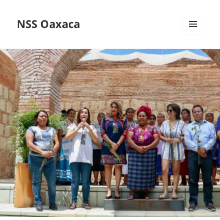
NSS Oaxaca
MENÚ
Y
WIDGETS