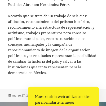
Euclides Abraham Hernández Pérez.
Recordó qué se trata de un trabajo de seis ejes:
afiliación, reconocimiento del priismo histórico,
reconocimiento a la estructura de representación y
activismo, trabajos preparativos para consejos
políticos municipales, reestructuración de los
consejos municipales y la campaña de
reposicionamiento de imagen de la organización
política; cuyos resultados representan la posibilidad
de cambiar la historia del país y salvar a las
instituciones qué tanto representan para la
democracia en México.
Publicado
Autor
Categorías
marzo 27, 2023
Comunicado
Partidos Políticos
Nuestro sitio web utiliza cookies
el
para brindarte la mejor
Navegación