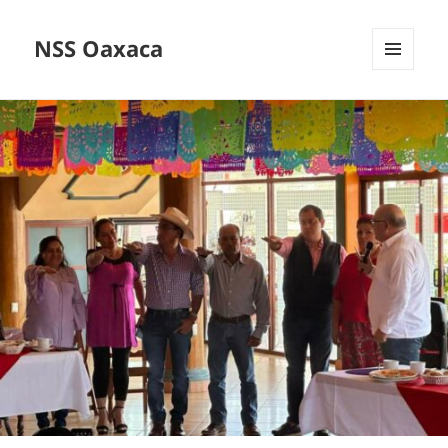
NSS Oaxaca
MENÚ
Y
WIDGETS