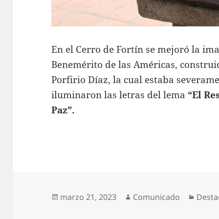
En el Cerro de Fortín se mejoró la ima
Benemérito de las Américas, construi
Porfirio Díaz, la cual estaba severame
iluminaron las letras del lema
“El Re
Paz”.
Publicado
Autor
Categ
marzo 21, 2023
Comunicado
Desta
el