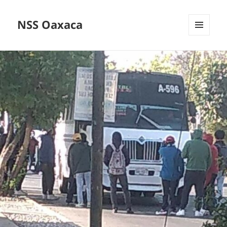
NSS Oaxaca
MENÚ
Y
WIDGETS