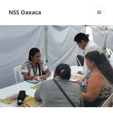
NSS Oaxaca
MENÚ
Y
WIDGETS