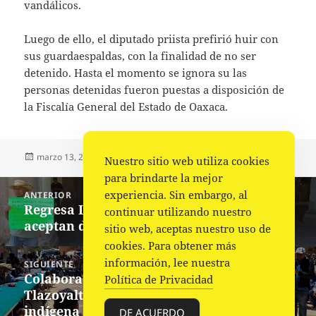
vandálicos.
Luego de ello, el diputado priista prefirió huir con
sus guardaespaldas, con la finalidad de no ser
detenido. Hasta el momento se ignora su las
personas detenidas fueron puestas a disposición de
la Fiscalía General del Estado de Oaxaca.
Publicado
Autor
Categorías
marzo 13, 2023
La redacción
Estado
,
Portada
Nuestro sitio web utiliza cookies
el
para brindarte la mejor
Navegación
experiencia. Sin embargo, al
ANTERIOR
de
Regresa Lorena Merino al Palacio, pero
Entrada
continuar utilizando nuestro
entradas
aceptan diálogo
anterior:
sitio web, aceptas nuestro uso de
cookies. Para obtener más
información, lee nuestra
SIGUIENTE
Colabora Poder Judicial en caso
Siguiente
Política de Privacidad
Tlazoyaltepec como garante del derecho
entrada:
indígena
DE ACUERDO