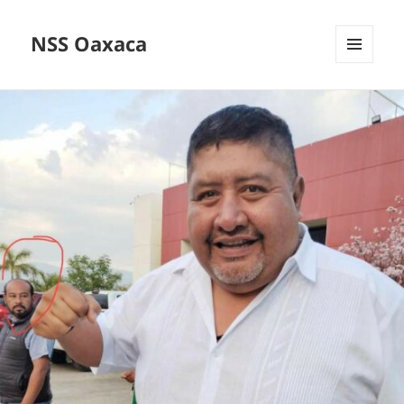
NSS Oaxaca
MENÚ
Y
WIDGETS