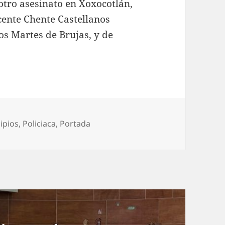
tro asesinato en Xoxocotlán,
cente Chente Castellanos
os Martes de Brujas, y de
orías
ipios
,
Policiaca
,
Portada