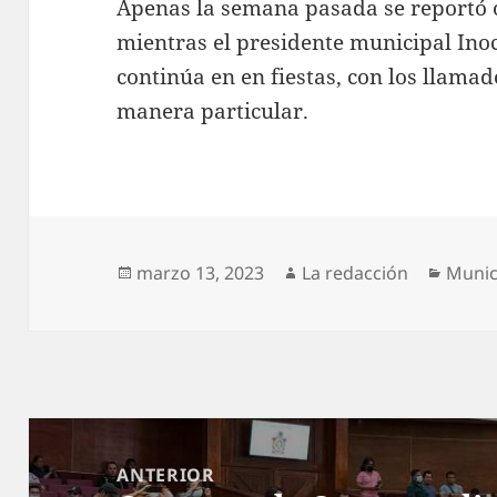
Apenas la semana pasada se reportó o
mientras el presidente municipal Ino
continúa en en fiestas, con los llamad
manera particular.
Publicado
Autor
Categ
marzo 13, 2023
La redacción
Munic
el
Navegación
de
ANTERIOR