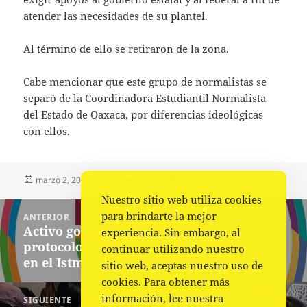
atender las necesidades de su plantel.
Al término de ello se retiraron de la zona.
Cabe mencionar que este grupo de normalistas se
separó de la Coordinadora Estudiantil Normalista
del Estado de Oaxaca, por diferencias ideológicas
con ellos.
Publicado
Autor
Categorías
marzo 2, 2023
La redacción
Estado
,
Portada
el
Nuestro sitio web utiliza cookies
Navegación
para brindarte la mejor
ANTERIOR
de
Activo gobierno del estado de Oaxaca
Entrada
experiencia. Sin embargo, al
entradas
protocolos de evaluación por sismo de 5.8
anterior:
continuar utilizando nuestro
en el Istmo
sitio web, aceptas nuestro uso de
cookies. Para obtener más
información, lee nuestra
SIGUIENTE