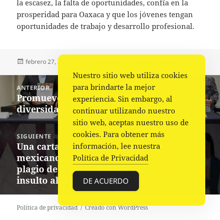
la escasez, la falta de oportunidades, confía en la
prosperidad para Oaxaca y que los jóvenes tengan
oportunidades de trabajo y desarrollo profesional.
Publicado
Autor
Categorías
febrero 27, 2023
La redacción
Estado
,
Portada
el
Nuestro sitio web utiliza cookies
Navegación
para brindarte la mejor
ANTERIOR
de
Promueve Poder Judicial respeto a la
Entrada
experiencia. Sin embargo, al
entradas
diversidad de los sistemas jurídicos
anterior:
continuar utilizando nuestro
sitio web, aceptas nuestro uso de
cookies. Para obtener más
SIGUIENTE
Una carta firmada por 180 intelectuales
información, lee nuestra
Siguiente
mexicanos y extranjeros carga contra el
Política de Privacidad
entrada:
plagio de Esquivel: “Ofende y es un
insulto al rigor”
DE ACUERDO
Política de privacidad
Creado con WordPress