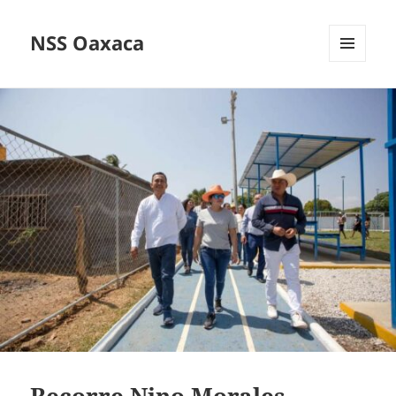
NSS Oaxaca
MENÚ
Y
WIDGETS