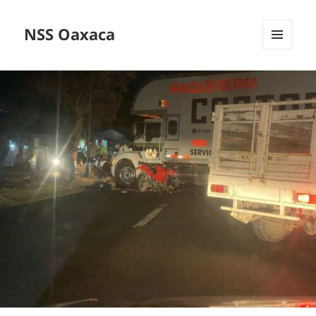
NSS Oaxaca
MENÚ
Y
WIDGETS