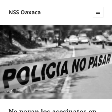
NSS Oaxaca
MENÚ
Y
WIDGETS
No paran los asesinatos en