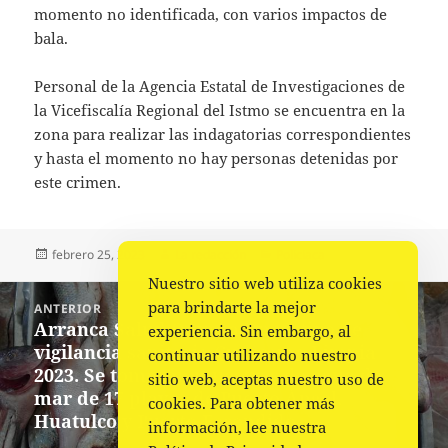
momento no identificada, con varios impactos de
bala.
Personal de la Agencia Estatal de Investigaciones de
la Vicefiscalía Regional del Istmo se encuentra en la
zona para realizar las indagatorias correspondientes
y hasta el momento no hay personas detenidas por
este crimen.
Publicado
Autor
Categorías
febrero 25, 2023
La redacción
Policiaca
el
Nuestro sitio web utiliza cookies
Navegación
para brindarte la mejor
ANTERIOR
de
Arranca Salud Oaxaca Operativo de
Entrada
experiencia. Sin embargo, al
entradas
vigilancia sanitaria Cuaresma Limpia
anterior:
continuar utilizando nuestro
2023. Se tomarán muestras de agua de
sitio web, aceptas nuestro uso de
mar de 17 playas de Puerto Ángel,
cookies. Para obtener más
Huatulco y Puerto Escondido.
información, lee nuestra