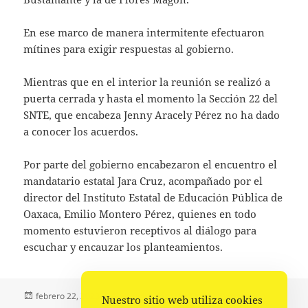
En ese marco de manera intermitente efectuaron
mítines para exigir respuestas al gobierno.
Mientras que en el interior la reunión se realizó a
puerta cerrada y hasta el momento la Sección 22 del
SNTE, que encabeza Jenny Aracely Pérez no ha dado
a conocer los acuerdos.
Por parte del gobierno encabezaron el encuentro el
mandatario estatal Jara Cruz, acompañado por el
director del Instituto Estatal de Educación Pública de
Oaxaca, Emilio Montero Pérez, quienes en todo
momento estuvieron receptivos al diálogo para
escuchar y encauzar los planteamientos.
Publicado
Autor
Categorías
febrero 22, 2023
La redacción
Estado
,
Portada
Nuestro sitio web utiliza cookies
el