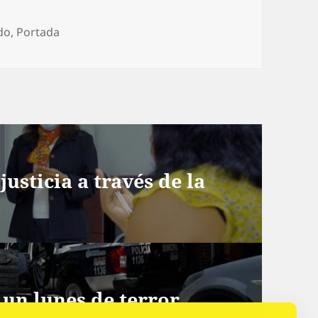
gorías
do
,
Portada
usticia a través de la
un lunes de terror