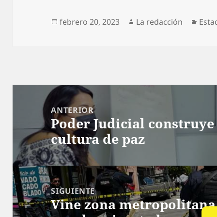
Publicado
Autor
Cate
febrero 20, 2023
La redacción
Esta
el
Navegación
de
ANTERIOR
Poder Judicial construye j
entradas
Entrada
cultura de paz
anterior:
SIGUIENTE
Vine zona metropolitana 
Siguiente