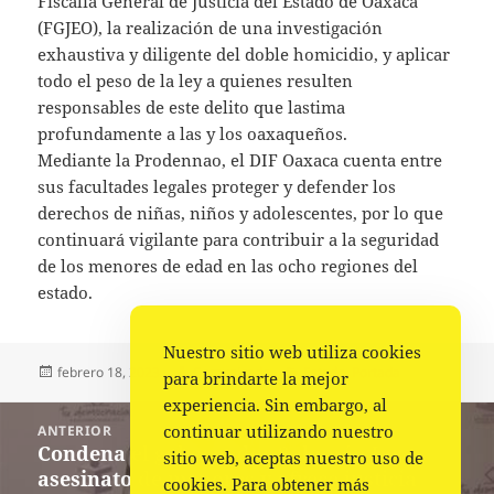
Fiscalía General de Justicia del Estado de Oaxaca
(FGJEO), la realización de una investigación
exhaustiva y diligente del doble homicidio, y aplicar
todo el peso de la ley a quienes resulten
responsables de este delito que lastima
profundamente a las y los oaxaqueños.
Mediante la Prodennao, el DIF Oaxaca cuenta entre
sus facultades legales proteger y defender los
derechos de niñas, niños y adolescentes, por lo que
continuará vigilante para contribuir a la seguridad
de los menores de edad en las ocho regiones del
estado.
Nuestro sitio web utiliza cookies
Publicado
Autor
Categorías
febrero 18, 2023
Comunicado
Estado
,
Portada
para brindarte la mejor
el
experiencia. Sin embargo, al
Navegación
continuar utilizando nuestro
ANTERIOR
de
Condena el gobernador Salomón Jara
Entrada
sitio web, aceptas nuestro uso de
entradas
asesinato de menores y ofrece justicia
anterior:
cookies. Para obtener más