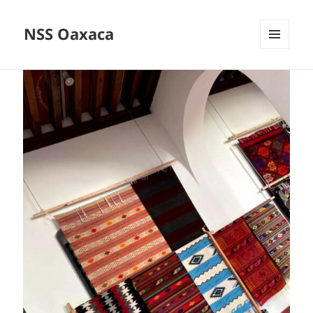
NSS Oaxaca
MENÚ
Y
WIDGETS