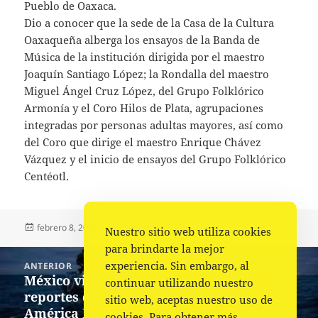
Pueblo de Oaxaca.
Dio a conocer que la sede de la Casa de la Cultura
Oaxaqueña alberga los ensayos de la Banda de
Música de la institución dirigida por el maestro
Joaquín Santiago López; la Rondalla del maestro
Miguel Ángel Cruz López, del Grupo Folklórico
Armonía y el Coro Hilos de Plata, agrupaciones
integradas por personas adultas mayores, así como
del Coro que dirige el maestro Enrique Chávez
Vázquez y el inicio de ensayos del Grupo Folklórico
Centéotl.
Publicado
Autor
Categorías
febrero 8, 2023
Comunicado
Cultura
Nuestro sitio web utiliza cookies
el
para brindarte la mejor
Navegación
experiencia. Sin embargo, al
ANTERIOR
de
México vigila su espacio aéreo ante los
Entrada
continuar utilizando nuestro
entradas
reportes de globos chinos sobrevolando
anterior:
sitio web, aceptas nuestro uso de
América Latina
cookies. Para obtener más