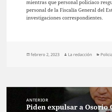
mientras que personal policiaco resg
personal de la Fiscalía General del Es
investigaciones correspondientes.
Publicado
Autor
Categ
febrero 2, 2023
La redacción
Polici
el
Navegación
de
ANTERIOR
Piden expulsar a Osorio 
entradas
Entrada