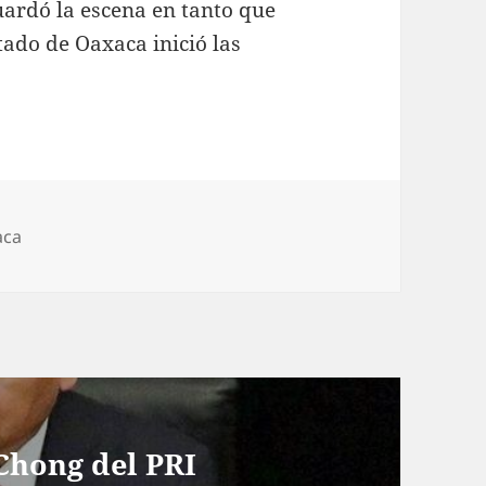
uardó la escena en tanto que
tado de Oaxaca inició las
orías
aca
Chong del PRI