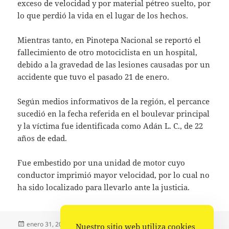
exceso de velocidad y por material pétreo suelto, por
lo que perdió la vida en el lugar de los hechos.
Mientras tanto, en Pinotepa Nacional se reportó el
fallecimiento de otro motociclista en un hospital,
debido a la gravedad de las lesiones causadas por un
accidente que tuvo el pasado 21 de enero.
Según medios informativos de la región, el percance
sucedió en la fecha referida en el boulevar principal
y la víctima fue identificada como Adán L. C., de 22
años de edad.
Fue embestido por una unidad de motor cuyo
conductor imprimió mayor velocidad, por lo cual no
ha sido localizado para llevarlo ante la justicia.
Publicado
Autor
Categorías
enero 31, 2023
La redacción
Policiaca
,
Portada
Nuestro sitio web utiliza cookies