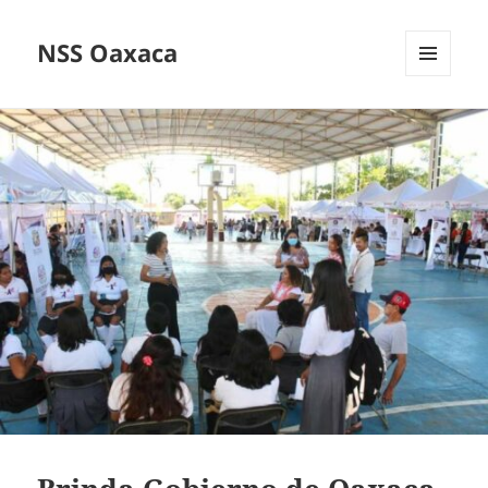
NSS Oaxaca
MENÚ
Y
WIDGETS