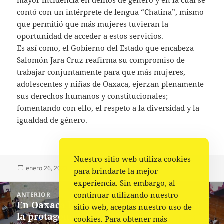
mayor incidencia en delitos de género y en la cual se
contó con un intérprete de lengua “Chatina”, mismo
que permitió que más mujeres tuvieran la
oportunidad de acceder a estos servicios.
Es así como, el Gobierno del Estado que encabeza
Salomón Jara Cruz reafirma su compromiso de
trabajar conjuntamente para que más mujeres,
adolescentes y niñas de Oaxaca, ejerzan plenamente
sus derechos humanos y constitucionales;
fomentando con ello, el respeto a la diversidad y la
igualdad de género.
Nuestro sitio web utiliza cookies
Publicado
Autor
Categorías
enero 26, 2023
Comunicado
Estado
,
Portada
para brindarte la mejor
el
experiencia. Sin embargo, al
Navegación
continuar utilizando nuestro
ANTERIOR
de
En Oaxaca la ciudadanía se convierte en
Entrada
sitio web, aceptas nuestro uso de
entradas
la protagonista de la democracia
anterior:
cookies. Para obtener más