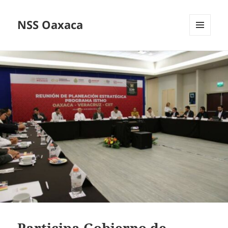
NSS Oaxaca
MENÚ
Y
WIDGETS