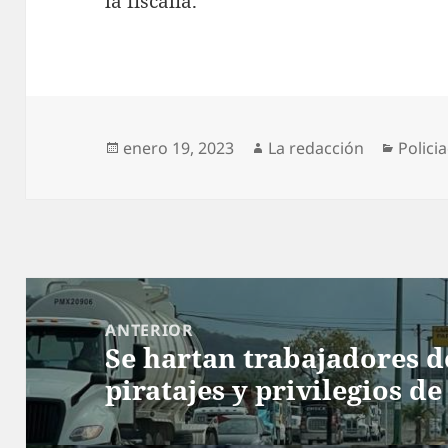
la fiscalía.
Publicado
Autor
Catego
enero 19, 2023
La redacción
Polici
el
Navegación
de
ANTERIOR
Se hartan trabajadores d
entradas
Entrada
piratajes y privilegios 
anterior: