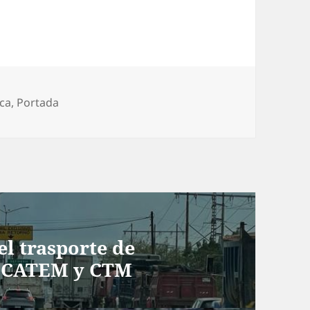
rías
aca
,
Portada
el trasporte de
de CATEM y CTM