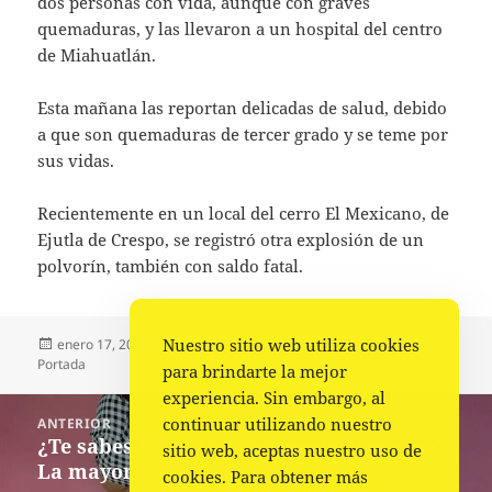
dos personas con vida, aunque con graves
quemaduras, y las llevaron a un hospital del centro
de Miahuatlán.
Esta mañana las reportan delicadas de salud, debido
a que son quemaduras de tercer grado y se teme por
sus vidas.
Recientemente en un local del cerro El Mexicano, de
Ejutla de Crespo, se registró otra explosión de un
polvorín, también con saldo fatal.
Nuestro sitio web utiliza cookies
Publicado
Autor
Categorías
enero 17, 2023
La redacción
Municipios
,
Policiaca
,
el
Portada
para brindarte la mejor
experiencia. Sin embargo, al
Navegación
continuar utilizando nuestro
ANTERIOR
de
¿Te sabes la contraseña de otra persona?
Entrada
sitio web, aceptas nuestro uso de
entradas
La mayoría sí
anterior:
cookies. Para obtener más