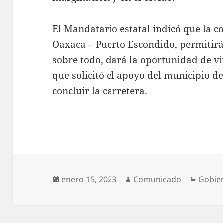
El Mandatario estatal indicó que la c
Oaxaca – Puerto Escondido, permitirá
sobre todo, dará la oportunidad de vi
que solicitó el apoyo del municipio d
concluir la carretera.
Publicado
Autor
Catego
enero 15, 2023
Comunicado
Gobie
el