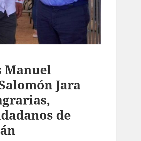
s Manuel
Salomón Jara
grarias,
udadanos de
lán