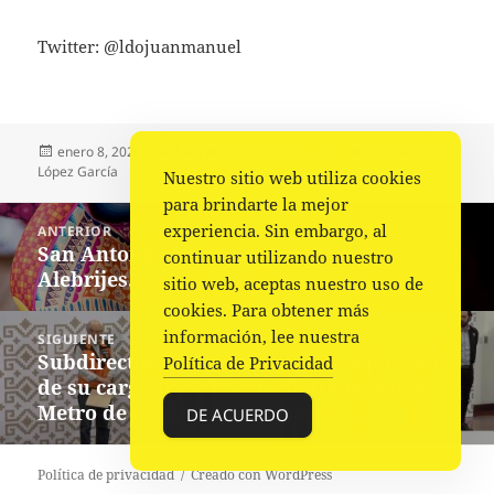
Twitter: @ldojuanmanuel
Publicado
Autor
Categorías
enero 8, 2023
Juan Manuel López García
Juan Manuel
el
López García
Nuestro sitio web utiliza cookies
para brindarte la mejor
Navegación
experiencia. Sin embargo, al
ANTERIOR
de
San Antonio Arrazola y sus bellos
Entrada
continuar utilizando nuestro
entradas
Alebrijes.
anterior:
sitio web, aceptas nuestro uso de
cookies. Para obtener más
información, lee nuestra
SIGUIENTE
Subdirector de operaciones es separado
Siguiente
Política de Privacidad
de su cargo tras choque de trenes en el
entrada:
Metro de la Ciudad de México
DE ACUERDO
Política de privacidad
Creado con WordPress