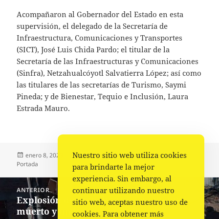
Acompañaron al Gobernador del Estado en esta
supervisión, el delegado de la Secretaría de
Infraestructura, Comunicaciones y Transportes
(SICT), José Luis Chida Pardo; el titular de la
Secretaría de las Infraestructuras y Comunicaciones
(Sinfra), Netzahualcóyotl Salvatierra López; así como
las titulares de las secretarías de Turismo, Saymi
Pineda; y de Bienestar, Tequio e Inclusión, Laura
Estrada Mauro.
Nuestro sitio web utiliza cookies
Publicado
Autor
Categorías
enero 8, 2023
Comunicado Gobierno
Gobierno
,
el
Portada
para brindarte la mejor
experiencia. Sin embargo, al
Navegación
continuar utilizando nuestro
ANTERIOR
de
Explosión de un polvorín deja un niño
Entrada
sitio web, aceptas nuestro uso de
entradas
muerto y un lesionado
anterior:
cookies. Para obtener más