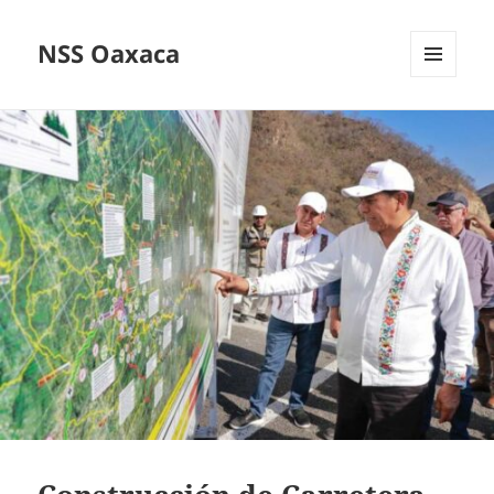
NSS Oaxaca
MENÚ
Y
WIDGETS