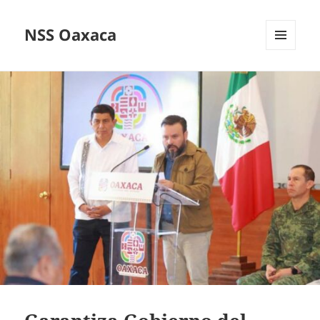
NSS Oaxaca
MENÚ
Y
WIDGETS