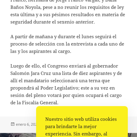
Baños Noyola, pese a no reunir los requisitos de ley
esta última y a sus pésimos resultados en materia de
seguridad durante el sexenio anterior.
A partir de mañana y durante el lunes seguirá el
proceso de selección con la entrevista a cada uno de
las y los aspirantes al cargo.
Luego de ello, el Congreso enviará al gobernador
Salomón Jara Cruz una lista de diez aspirantes y de
allí el mandatario seleccionará una terna que
propondrá al Poder Legislativo; este a su vez en
sesión del pleno votará por quien ocupará el cargo
de la Fiscalía General.
Nuestro sitio web utiliza cookies
Publicado
Autor
Categorías
enero 6, 2023
La redacción
Estado
,
Portada
para brindarte la mejor
el
experiencia. Sin embargo, al
Navegación