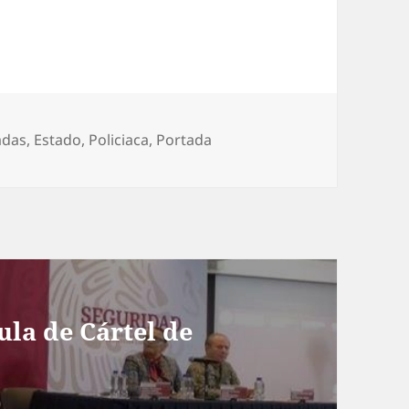
ías
adas
,
Estado
,
Policiaca
,
Portada
la de Cártel de