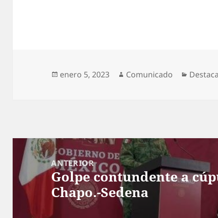
Publicado
Autor
Categor
enero 5, 2023
Comunicado
Destac
el
Navegación
de
ANTERIOR
Golpe contundente a cúpu
entradas
Entrada
Chapo.-Sedena
anterior: