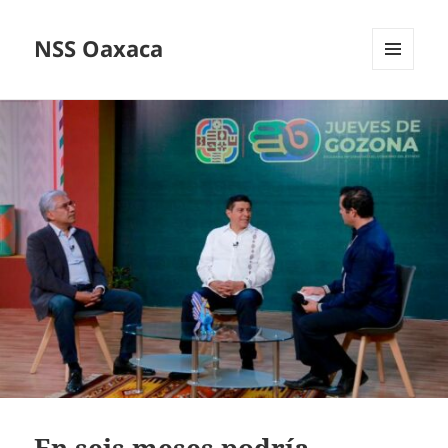
NSS Oaxaca
MENÚ
Y
WIDGETS