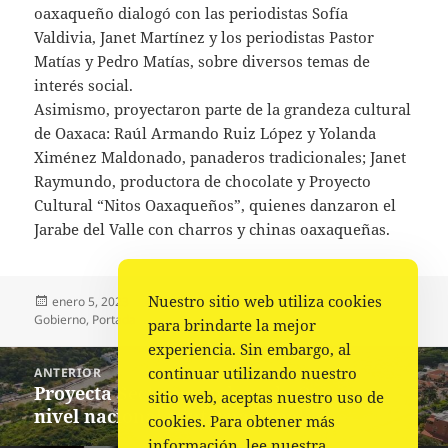
oaxaqueño dialogó con las periodistas Sofía
Valdivia, Janet Martínez y los periodistas Pastor
Matías y Pedro Matías, sobre diversos temas de
interés social.
Asimismo, proyectaron parte de la grandeza cultural
de Oaxaca: Raúl Armando Ruiz López y Yolanda
Ximénez Maldonado, panaderos tradicionales; Janet
Raymundo, productora de chocolate y Proyecto
Cultural “Nitos Oaxaqueños”, quienes danzaron el
Jarabe del Valle con charros y chinas oaxaqueñas.
Nuestro sitio web utiliza cookies
Publicado
Autor
Categorías
enero 5, 2023
Comunicado Gobierno
Destacadas
,
el
Gobierno
,
Portada
para brindarte la mejor
experiencia. Sin embargo, al
Navegación
continuar utilizando nuestro
ANTERIOR
de
Proyecta Sectur grandeza de Oaxaca a
Entrada
sitio web, aceptas nuestro uso de
entradas
nivel nacional e internacional
anterior:
cookies. Para obtener más
información, lee nuestra