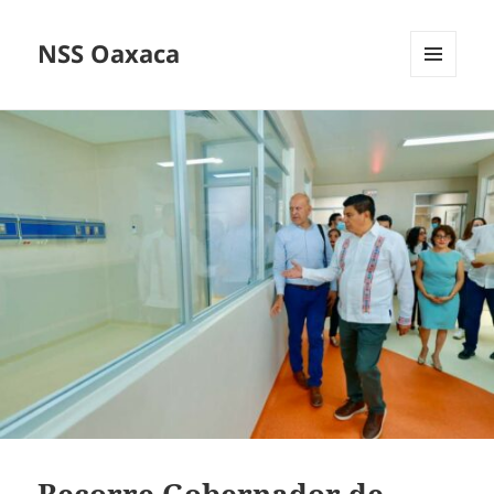
NSS Oaxaca
MENÚ
Y
WIDGETS