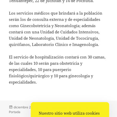
Tehuantepec, 22 de Juchitán y 14 de Pochutla.
Los servicios médicos que brindará a la población
serán los de consulta externa y de especialidades
como Ginecobstetricia y Neonatología; además
contará con una Unidad de Cuidados Intensivos,
Unidad de Neonatología, Unidad de Tococirugía,
quirófanos, Laboratorio Clínico e Imagenología.
El servicio de hospitalización contará con 30 camas,
de las cuales 10 serán para obstetricia y
especialidades, 10 para puerperio
fisiológico/quirúrgico y 10 para ginecología y
especialidades.
Publicado
Autor
Categorías
diciembre 28, 2022
Comunicado Gobierno
Gobierno
,
el
Portada
Nuestro sitio web utiliza cookies