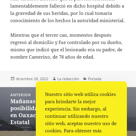
lamentablemente falleció en dicho hospital debido a
la gravedad de sus heridas, por lo cual tomaría
conocimiento de los hechos la autoridad ministerial.
Mientras que el tercer can, momentos después
regresó al domicilio y fue controlado por su dueño,
mismo que indicó que el lesionado era su padre, de
nombre Camerino, de 78 años de edad.
Publicado
Autor
Categorías
diciembre 28, 2022
La redacción
Portada
el
Navegación
Nuestro sitio web utiliza cookies
ANTERIOR
de
Mañanas y noches frías, así como
Entrada
para brindarte la mejor
entradas
posibilidad de heladas para esta semana
anterior:
experiencia. Sin embargo, al
en Oaxaca, anunció Protección Civil
continuar utilizando nuestro
Estatal
sitio web, aceptas nuestro uso de
cookies. Para obtener más