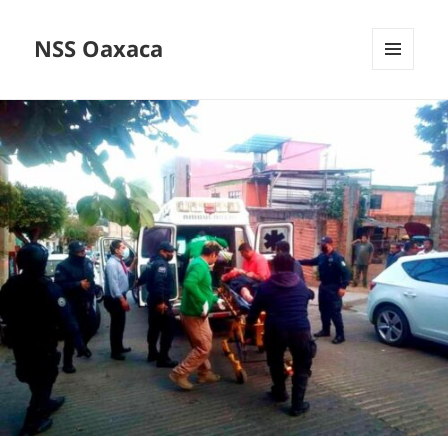
NSS Oaxaca
MENÚ
Y
WIDGETS