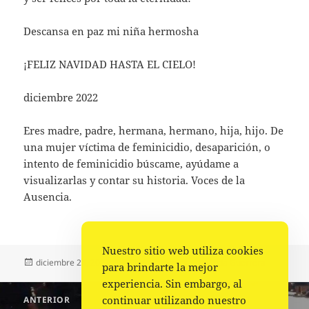
Descansa en paz mi niña hermosha
¡FELIZ NAVIDAD HASTA EL CIELO!
diciembre 2022
Eres madre, padre, hermana, hermano, hija, hijo. De
una mujer víctima de feminicidio, desaparición, o
intento de feminicidio búscame, ayúdame a
visualizarlas y contar su historia. Voces de la
Ausencia.
Nuestro sitio web utiliza cookies
Publicado
Autor
Categorías
diciembre 24, 2022
Frida Guerrera
Frida Guerrera
para brindarte la mejor
el
experiencia. Sin embargo, al
Navegación
continuar utilizando nuestro
ANTERIOR
de