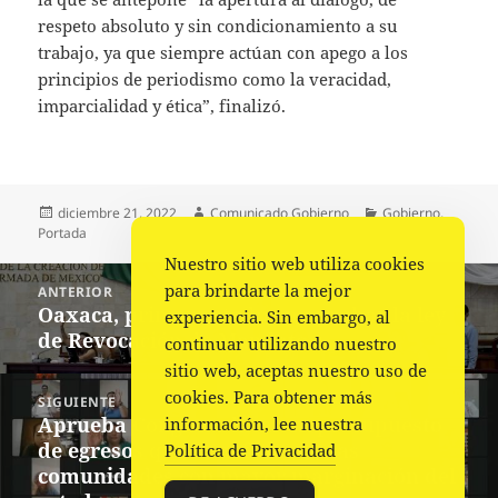
respeto absoluto y sin condicionamiento a su
trabajo, ya que siempre actúan con apego a los
principios de periodismo como la veracidad,
imparcialidad y ética”, finalizó.
Publicado
Autor
Categorías
diciembre 21, 2022
Comunicado Gobierno
Gobierno
,
el
Portada
Nuestro sitio web utiliza cookies
Navegación
para brindarte la mejor
ANTERIOR
de
Oaxaca, primer estado en aprobar la ley
Entrada
experiencia. Sin embargo, al
entradas
de Revocación de Mandato
anterior:
continuar utilizando nuestro
sitio web, aceptas nuestro uso de
cookies. Para obtener más
SIGUIENTE
Aprueba Congreso local un presupuesto
información, lee nuestra
Siguiente
de egresos que beneficiará a las
Política de Privacidad
entrada:
comunidades con mayor marginación del