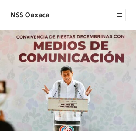
NSS Oaxaca
MENÚ
Y
WIDGETS